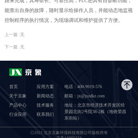
路来完成，其寿命长、可靠性高，PLC还具有自诊断功能，
能查出自身的故障，随时显示给操作人员，并能动态地监视
控制程序的执行情况，为现场调试和维护提供了方便。
上一篇: 无
下一篇: 无
首页
应用方案
电话：400-9919-576
关于京象
新闻动态
邮箱：jx@jxzdkz.com
产品中心
技术服务
地址：北京市经济技术开发区经
景园北街2号院38-2栋（地铁荣昌
行业应用
联系我们
东街站）
◎2021 北京京象环境科技有限公司版权所有
京备14005324